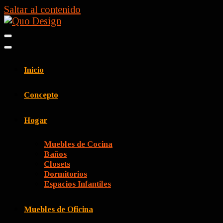
Saltar al contenido
Quo Design
Muebles a la medida
Inicio
Concepto
Hogar
Muebles de Cocina
Baños
Closets
Dormitorios
Espacios Infantiles
Muebles de Oficina