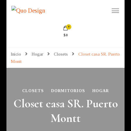
Quo Design
Muebles a la medida
0
$0
Inicio
Hogar
Closets
Closet casa SR. Puerto
Montt
CLOSETS
DORMITORIOS
HOGAR
Closet casa SR. Puerto
Montt