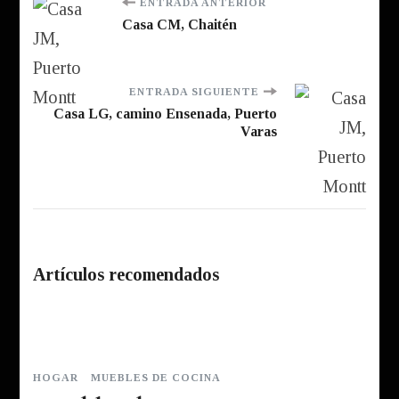
Navegación
ENTRADA ANTERIOR
Casa CM, Chaitén
de
entradas
ENTRADA SIGUIENTE
Casa LG, camino Ensenada, Puerto
Varas
Artículos recomendados
HOGAR
MUEBLES DE COCINA