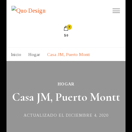
Quo Design
Muebles a la medida
0
$0
Inicio
Hogar
Casa JM, Puerto Montt
HOGAR
Casa JM, Puerto Montt
ACTUALIZADO EL
DICIEMBRE 4, 2020