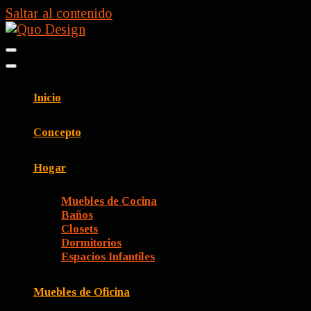
Saltar al contenido
Quo Design
Muebles a la medida
Inicio
Concepto
Hogar
Muebles de Cocina
Baños
Closets
Dormitorios
Espacios Infantiles
Muebles de Oficina